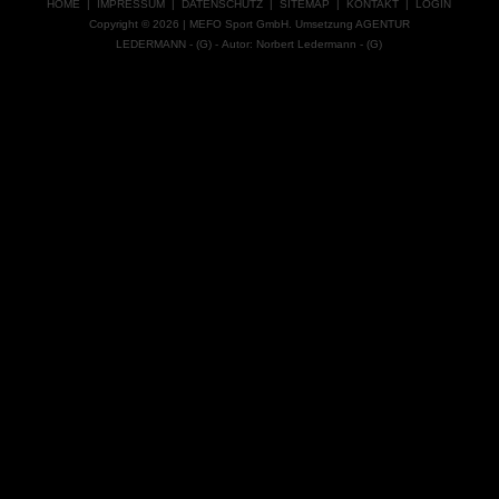
HOME
|
IMPRESSUM
|
DATENSCHUTZ
|
SITEMAP
|
KONTAKT
|
LOGIN
Copyright © 2026 |
MEFO Sport GmbH.
Umsetzung
AGENTUR
LEDERMANN
-
(G)
- Autor:
Norbert Ledermann
-
(G)